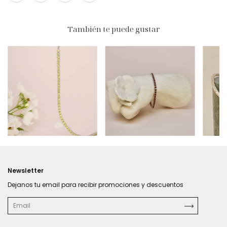
También te puede gustar
$124
$466.470
$438.000
Newsletter
Dejanos tu email para recibir promociones y descuentos