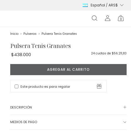
0
Inicio
>
Pulseras
>
Pulsera Tenis Granates
Pulsera Tenis Granates
24
cuotas de
$56.211,83
$438.000
Este producto es para regalar
DESCRIPCIÓN
MEDIOS DE PAGO