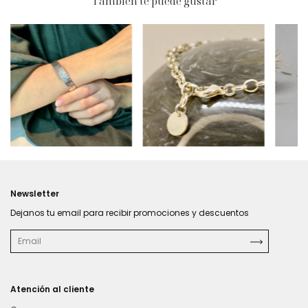
También te puede gustar
$96.360
$236
$328.500
Newsletter
Dejanos tu email para recibir promociones y descuentos
Atención al cliente