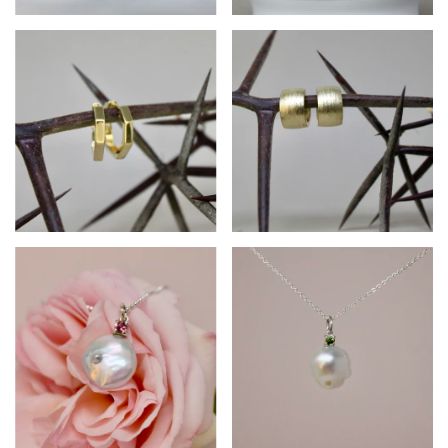
$153.300
$192.720
$214.620
$214.620