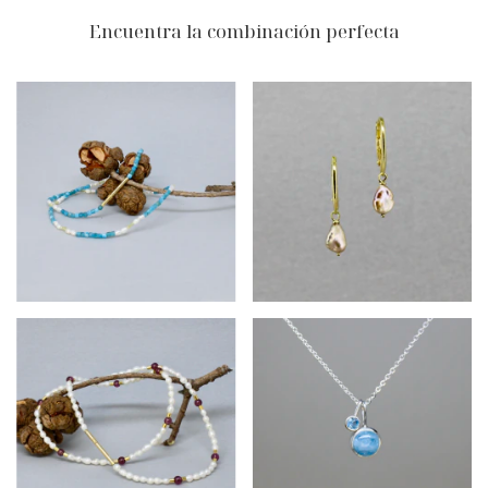
Encuentra la combinación perfecta
$240.900
$131.400
$240.900
$475.230