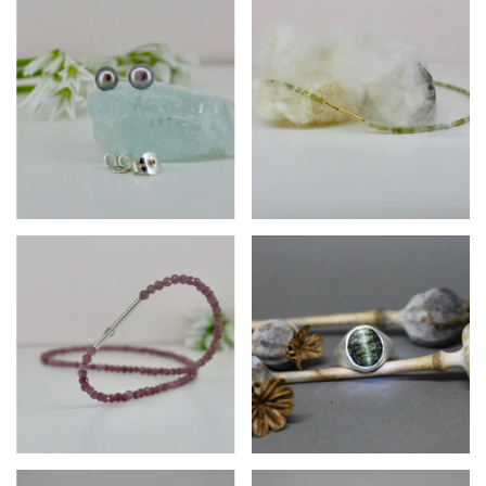
$159.870
$240.900
$346.020
$521.220