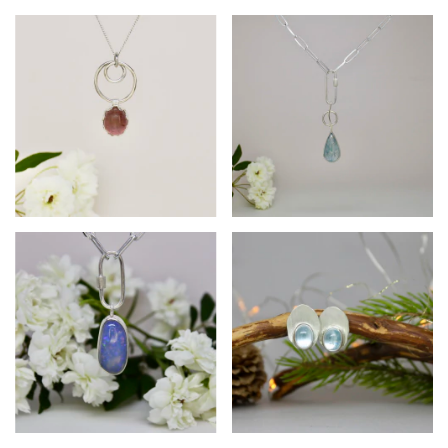
$440.190
$766.500
$1.121.280
$289.080