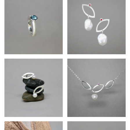
$394.200
$370.110
$304.410
$643.860