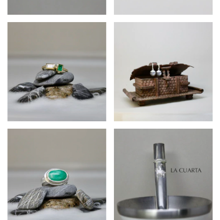
$534.360
$586.920
$1.064.340