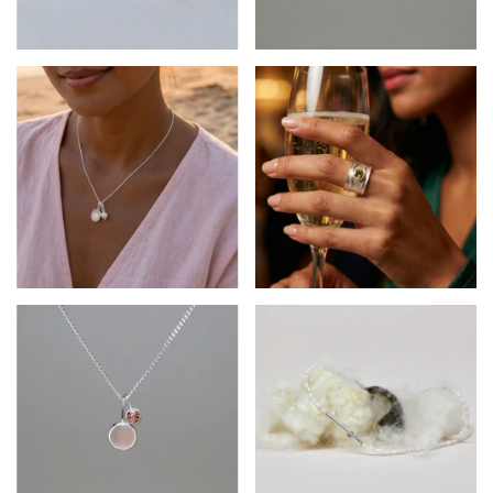
$188.340
$306.600
$188.340
$372.300