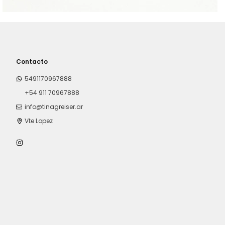
Contacto
5491170967888
+54 911 70967888
info@tinagreiser.ar
Vte Lopez