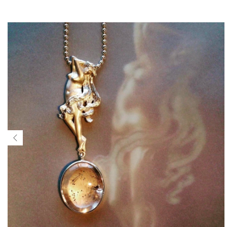
$867.240