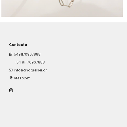
Contacto
5491170967888
+54 911 70967888
info@tinagreiser.ar
Vte Lopez