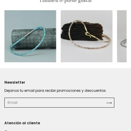
También te puede gustar
$148.920
$186
Newsletter
Dejanos tu email para recibir promociones y descuentos
Atención al cliente