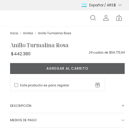
0
Inicio
>
Anillos
>
Anillo Turmalina Rosa
Anillo Turmalina Rosa
24
cuotas de
$56.773,94
$442.380
Este producto es para regalar
DESCRIPCIÓN
MEDIOS DE PAGO