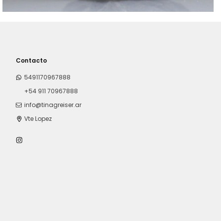
Contacto
5491170967888
+54 911 70967888
info@tinagreiser.ar
Vte Lopez