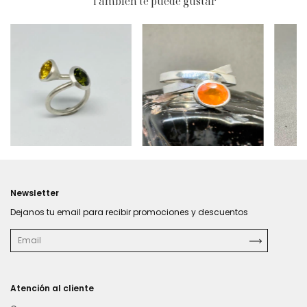
También te puede gustar
$473.040
$352.590
$289
Newsletter
Dejanos tu email para recibir promociones y descuentos
Atención al cliente