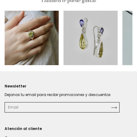
También te puede gustar
$591.300
$562
$549.690
Newsletter
Dejanos tu email para recibir promociones y descuentos
Atención al cliente